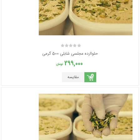
حلواارده مجلسی شابلی 500 گرمی
299,000
تومان
مقایسه