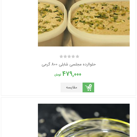
حلواارده مجلسی شابلی 800 گرمی
479,000
تومان
مقایسه