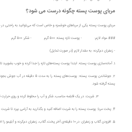
مربای پوست پسته چگونه درست می شود؟
‎1. آماده‌سازی پوست پسته: ابتدا پوست پسته‌های تازه را جدا کرده و خوب بشویید تا گرد و غبار و هر گونه آلودگی از بین برود.
پسته گرفته شود.
‎3. شربت: در یک قابلمه مناسب، شکر و آب را مخلوط کرده و روی حرارت قرار دهید تا شکر کاملاً در آب حل شود و شربت به جوش بیاید.
‎4. پخت مربا: پوست پسته را به شربت اضافه کنید و بگذارید به آرامی بپزد تا شربت به قوام برسد. این فرآیند ممکن است حدود ۳۰ تا ۴۵ دقیقه طول بکشد.
‎5. افزودن گلاب و زعفران: در ۱۰ دقیقه‌ی آخر پخت، گلاب، زعفران دم‌کرده و آبلیمو را اضافه کنید و به آرامی مخلوط کنید.