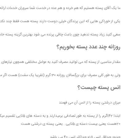
ما یک آقای پسته هستیم که هم خرده و هم عده در خدمت شما سروران خدمات ارائه 
یکی از خوراکی هایی که این پرندگان خیلی دوست دارند پسته هست فقط چند نکته ر
سعی کنید زیاد پسته ندهید چون باعث چاقی پرنده می شود
بهترین گزینه پسته خا
روزانه چند عدد پسته بخوریم؟
مقدار مناسبی از پسته که می توانید مصرف کنید به عوامل مختلفی همچون نیازها
ولی به طور کلی مصرف برای بزرگسالان روزانه 30 گرم (تقریبا یک مشت) هست
اگر م
انس پسته چیست؟
میزان درشتی پسته را از انس آن می فهمند
ابتدا 142گرم را از پسته ب
20هست یعنی بیست دسته ی 5تایی . یعنی پسته ی درشتی هست
حدود حداقل انس 18و حداکثر انس 40 می باشد