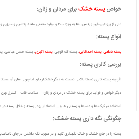
خواص
پسته خشک
برای مردان و زنان:
غنی از پروتئین،فیبر،ویتامین ها به ویژه ب6 و موارد معدنی مانند پتاسیم و منیزیم و آهن
انواع پسته:
پسته بادامی
،
پسته احدآقایی
، پسته کله قوچی،
پسته اکبری
، پسته حسن عباسی، 
بررسی کالری پسته:
اگر چه پسته کالری نسبتا بالایی نسبت به دیگر خشکبار دارد اما چربی های آن عمدتا
دیگر خواص و فواید برای پسته خشک در مردان و زنان:
سلامت قلب
کنترل وزن به
استفاده در کیک ها و دسرها و بستنی ها و …
استفاه از پودر پسته و خلال پسته در 
چگونگی نگه داری پسته خشک:
پسته را در جای خشک و خنک نگهداری کنید و در صورت نگه داشتن در جای نامناسب