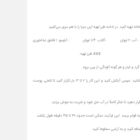
‎2. جوشاندن پوست پسته: پوست‌های پسته را به مدت ۵ دقیقه در آب جوش بجوشانید. سپس آبکش کنید و این کار را ۲ تا ۳ بار تکرار کنید تا تلخی پوست