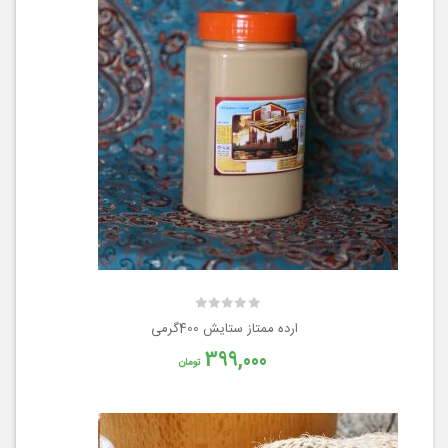
ارده ممتاز ستایش 400گرمی
399,000
تومان