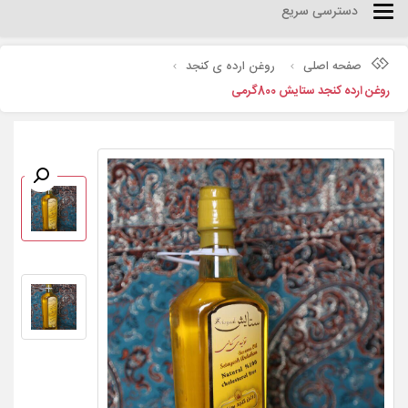
دسترسی سریع
Categories
صفحه اصلی
روغن ارده ی کنجد
روغن ارده کنجد ستایش 800گرمی