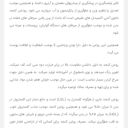
تاثیر چشمگیری در پیشگیری از بیماریهای مفصلی و آرتروز داشته و همچنین موجب
تعدیل و تنظیم وزن و جلوگیری از پارکینسون و آب مروارید می شود. رودغن کنجد
حاوی آنتی اکسیدان های طبیعی است که باعث از بین رفتن سرطان های خفته در
بدن شده و موجب جلوگیری از سرطان های دستگاه گوارش، پروستات و سینه می
شود.
همچنین این روغن به دلیل دارا بودن ویتامین E موجب شفافیت و لطافت پوست
می گردد.
روغن کنجد به دلیل داشتن مقاومت بالا در برابر حرارت دود نمی کند، کف نمیکند،
تغییر رنگ نمیدهد و بوی نامطبوع در آشپزخانه تولید نمیکند. به همین دلیل جهت
سرخ کردن بسیار مناسب است. در عین حال موجب خوش طعم شدن مواد غذایی
شده و برای تهیه و مصرف سالاد توصیه میگردد.
روغن کنجد عاری از هرگونه کلسترل بد (LDL) است و مانع سنتز این کلسترول در
بدن تا میزان ۵۰% می شود و همچنین روغن کنجد موجب جذب کلسترول خوب
(HDL) به میزان ۸۵% در بدن میگردد که از بسته شدن عروق و شریان های منتهی
به قلب جلوگیری میکند. مصرف روغن کنجد برای کسانی که از ناراحتی فشار خون