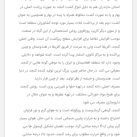
استان مازندران هم به دلیل تنوع کشت کنجد به صورت زراعت اصلی در
بهار و یا به صورت کشت مخلوط همراه با پنبه در بهار و همچنین به عنوان
کشت دوم بعد از برداشت غلات بسیار مورد توجه کشاورزان منطقه است
و از سوی دیگر کاربرد روزافزون روغن استحصالی از این گیاه در صنعت
موجب افزایش تقاضا برای افزایش سطح زیرکشت آن است. وطن اصلی
کنجد، آفریقا است ولی به سرعت از طریق آفریقا در هندوستان و چین
پراکنده و به مراکز ثانوی، انتشار پیدا کرده است. البته شواهد و دلایلی
وجود دارد که منطقه افغانستان و ایران را به موطن گونه هایی از کنجد
معرفی می کند. در حال حاضر چین، بزرگ ترین تولید کننده کنجد در دنیا
است. هندوستان و حبشه از نظر تولید، بعد از چین قرار دارند.
مصرف اصلی دانه کنجد در تهیه حلوا و شیرینی پزی است. روغن کنجد،
برای طبخ مواد خوراکی مختلف، در تهیه عطرها و به عنوان حلال در
داروسازی مصرف می شود.
کنجد، گیاهی گرمادوست و روزکوتاه است و به هوای گرم و نور فراوان
احتیاج داشته و به حرارت پایین حساس است. با این حال، هوای بسیار
گرم بیش از40 درجه سانتی گراد موجب نقصان تشکیل کپسول ها می
شود و در واقع حرارت مطلوب برای رشد کنجد، حدود 27 درجه سانتی