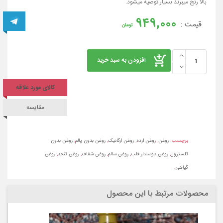
بالا رنج میبرند بسیار توصیه میشود.
949,000
قیمت :
تومان
روغن
افزودن به سبد خرید
ارده
کنجد
کالای مورد علاقه
ستایش
800گرمی
مقایسه
عدد
برچسب:
روغن
,
روغن ارده
,
روغن ارگانیک
,
روغن بدون پالم
,
روغن بدون
کلسترول
,
روغن دوستدار قلب
,
روغن سالم
,
روغن شفاف
,
روغن کنجد
,
روغن
گیاهی
.
محصولات مرتبط با این محصول