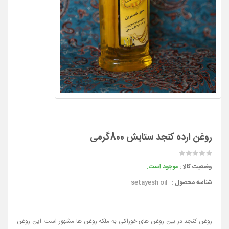
روغن ارده کنجد ستایش 800گرمی
وضعیت کالا :
موجود است.
شناسه محصول :
setayesh oil
روغن کنجد در بین روغن های خوراکی به ملکه روغن ها مشهور است. این روغن