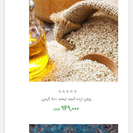
روغن ارده کنجد لبخند 800 گرمی
949,000
تومان