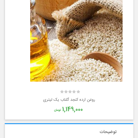
روغن ارده کنجد گلناب یک لیتری
1,149,000
تومان
توضیحات