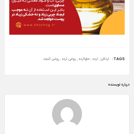
TAGS:
اردکان
,
ارده
,
حلواارده
,
روغن ارده
,
روغن کنجد
درباره نویسنده