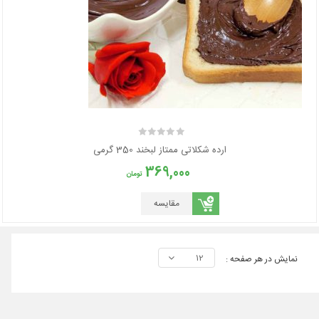
ارده شکلاتی ممتاز لبخند 350 گرمی
369,000
تومان
مقایسه
12
نمایش در هر صفحه :